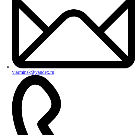
viarminsk@yandex.ru